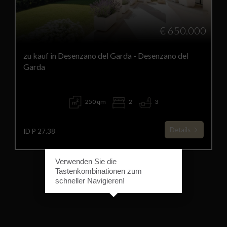
€ 650.000
zu kauf in Desenzano del Garda - Desenzano del
Garda
250 qm
2
3
Details
ID P 27.38
Verwenden Sie die
Tastenkombinationen zum
schneller Navigieren!