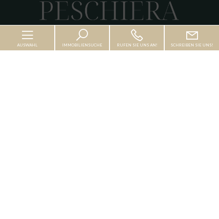
AUSWAHL
IMMOBILIENSUCHE
RUFEN SIE UNS AN!
SCHREIBEN SIE UNS!
Kontakte
Via Venezia, 5,
Baustellen
37019 Peschiera del Garda (VR)
Dienstleistungen
Tel. 0458130930
Fax 0458130932
Gegenseitig
info@immobiliarepeschiera.it
Kontakte
Baustellen