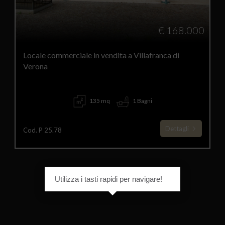
€ 168.000
Locale commerciale in vendita a Villafranca di
Verona
135 mq
1 Bagni
Dettagli
Cod. P 25.78
Utilizza i tasti rapidi per navigare!