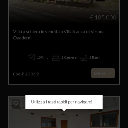
€ 185.000
Villa a schiera in vendita a Villafranca di Verona -
Quaderni
150 mq
2 Camere
2 Bagni
Dettagli
Cod. P 28.02-2
Utilizza i tasti rapidi per navigare!