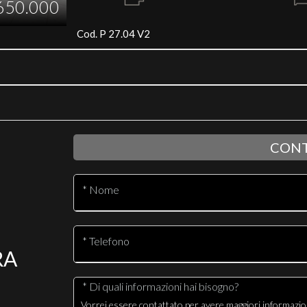
650.000
Cod. P 27.04 V2
CONT
* Nome
* Telefono
RA
* Di quali informazioni hai bisogno?