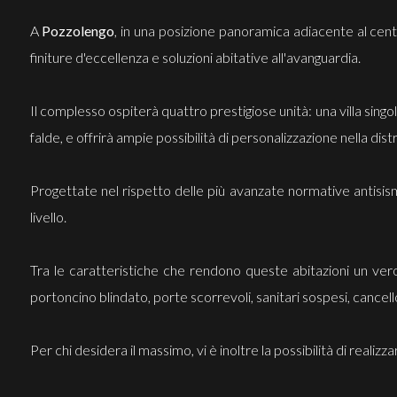
A
Pozzolengo
, in una posizione panoramica adiacente al cent
finiture d'eccellenza e soluzioni abitative all'avanguardia.
Il complesso ospiterà quattro prestigiose unità: una villa singo
falde, e offrirà ampie possibilità di personalizzazione nella di
Progettate nel rispetto delle più avanzate normative antisism
livello.
Tra le caratteristiche che rendono queste abitazioni un vero
portoncino blindato, porte scorrevoli, sanitari sospesi, cance
Per chi desidera il massimo, vi è inoltre la possibilità di reali