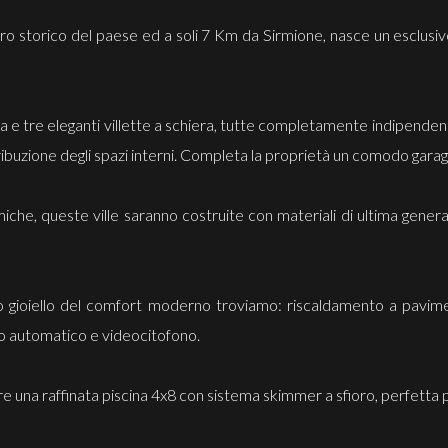
ro storico del paese ed a soli 7 Km da Sirmione, nasce un esclusiv
la e tre eleganti villette a schiera, tutte completamente indipendent
stribuzione degli spazi interni. Completa la proprietà un comodo garag
iche, queste ville saranno costruite con materiali di ultima gener
 gioiello del comfort moderno troviamo: riscaldamento a paviment
llo automatico e videocitofono.
zzare una raffinata piscina 4x8 con sistema skimmer a sfioro, perfetta