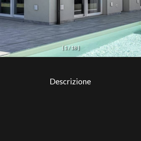
[
1
/
1
8
]
Descrizione