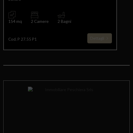
154 mq
2 Camere
2 Bagni
Dettagli
Cod. P 27.55 P1