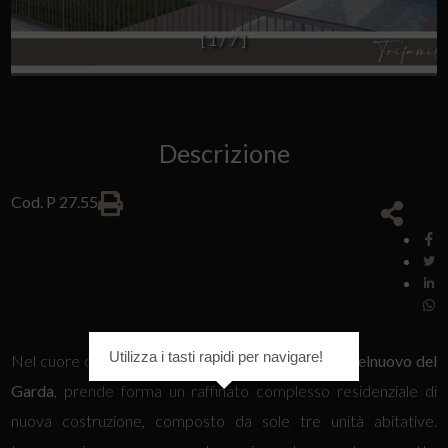
[
1
/
7
]
Descrizione
Cod. P 27.55
Utilizza i tasti rapidi per navigare!
Nel cuore della tranquilla frazione di Sandrà, a
Castelnuovo del
Garda
, prende forma un raffinato complesso residenziale di
nuova costruzione, composto da sole tre unità abitative.