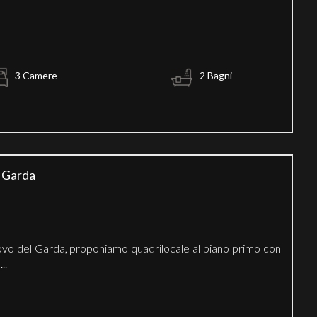
3 Camere
2 Bagni
l Garda
uovo del Garda, proponiamo quadrilocale al piano primo con
..