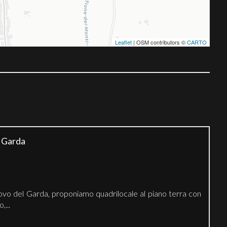
Leaflet
| OSM contributors ©
CARTO
l Garda
uovo del Garda, proponiamo quadrilocale al piano terra con
...