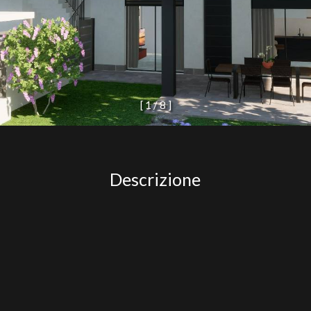
[
1
/
8
]
Descrizione