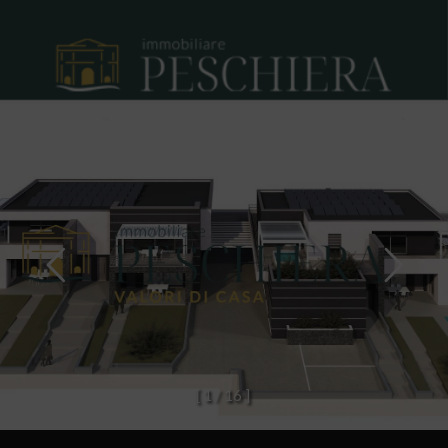
[
1
/
1
6
]