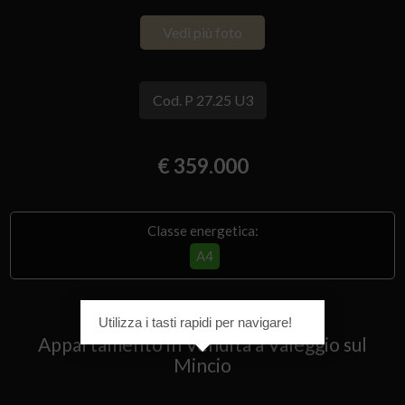
Vedi più foto
Cod. P 27.25 U3
€ 359.000
Classe energetica:
A4
Utilizza i tasti rapidi per navigare!
Appartamento in Vendita a Valeggio sul
Mincio