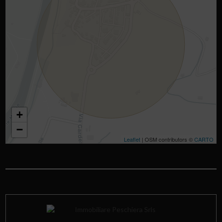
+
−
Leaflet
| OSM contributors ©
CARTO