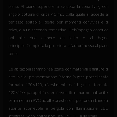
piano. Al piano superiore si sviluppa la zona living con
angolo cottura di circa 41 mq, dalla quale si accede al
terrazzo abitabile, ideale per momenti conviviali e di
relax, e a un secondo terrazzino. Il disimpegno conduce
poi alle due camere da letto e al bagno
principale.Completa la proprietà un'autorimessa al piano
terra.
Le abitazioni saranno realizzate con materiali e finiture di
alto livello: pavimentazione interna in gres porcellanato
formato 120×120, rivestimenti dei bagni in formato
120×120, parapetti esterni rivestiti in marmo antracite,
serramenti in PVC ad alte prestazioni, portoncini blindati,
alzante scorrevole e pergola con illuminazione LED
integrata. Sono inoltre previste luci LED sulle scale.