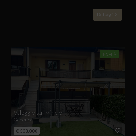
Dettagli
NOVITÀ
Valeggio sul Mincio
Generica
€ 338.000