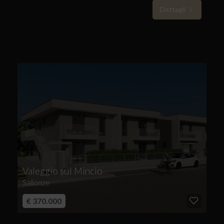
Dettagli
Valeggio sul Mincio
Salionze
€ 370.000