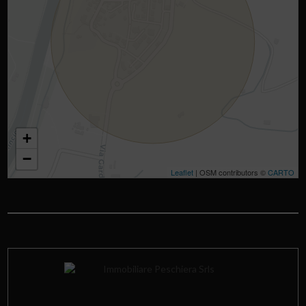
+
−
Leaflet
| OSM contributors ©
CARTO