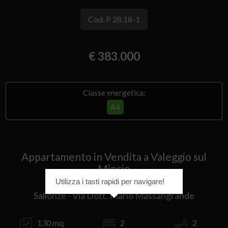
Cod. P 28.18-1
€ 383.000
Classe energetica:
A4
Appartamento in Vendita a Valeggio sul
Mincio
Utilizza i tasti rapidi per navigare!
Salionze - Via Dott. Mario Massangrande
130 mq
2
2