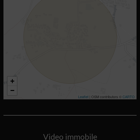
+
−
Leaflet
| OSM contributors ©
CARTO
Video immobile