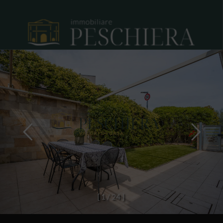
[
1
/
2
4
]