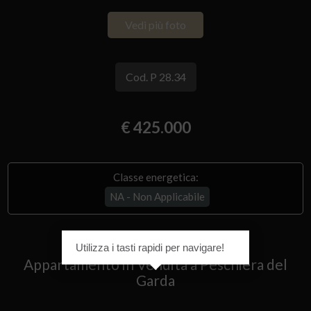
Vedi più foto
Cod. P 28.34
€ 425.000
Classe energetica:
NA - Non Applicabile
Utilizza i tasti rapidi per navigare!
Appartamento in Vendita a Peschiera del
Garda