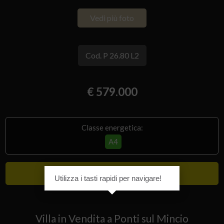
Vedi più foto
Cod. P 26.80 L2
€ 579.000
Classe energetica:
A4
Lusso
Utilizza i tasti rapidi per navigare!
Villa in Vendita a Ponti sul Mincio