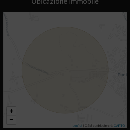
Ubicazione immobile
+
−
Leaflet
| OSM contributors ©
CARTO