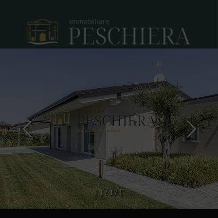
[
1
/
1
7
]