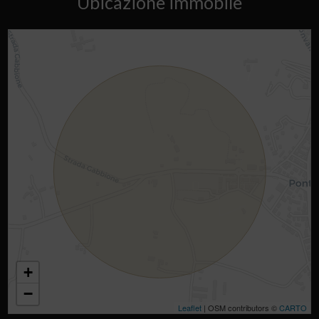
Ubicazione immobile
+
−
Leaflet
| OSM contributors ©
CARTO