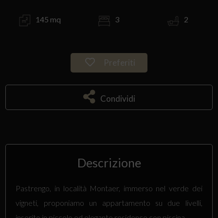
145 mq
3
2
Preferiti
Condividi
Descrizione
Pastrengo, in località Montaer, immerso nel verde dei
vigneti, proponiamo un appartamento su due livelli,
inserito in piccolo ed elegante residence con piscina.