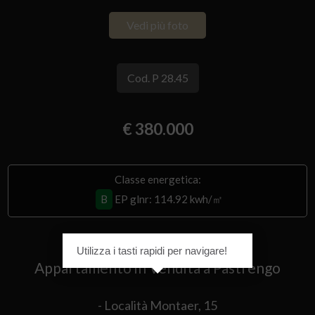
Vedi più foto
Cod. P 28.45
€ 380.000
Classe energetica:
B
EP glnr
: 114.92 kwh/㎡
Utilizza i tasti rapidi per navigare!
Appartamento in Vendita a Pastrengo
- Località Montaer, 15