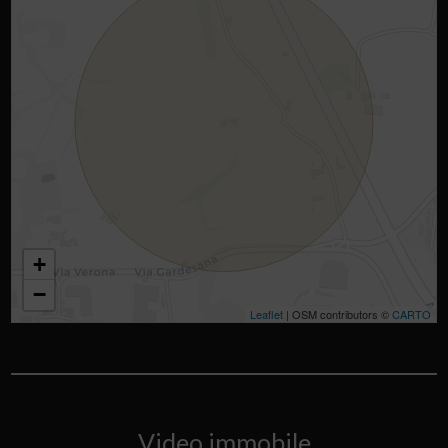
+
−
Leaflet
| OSM contributors ©
CARTO
Video immobile