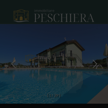
[
1
/
2
9
]