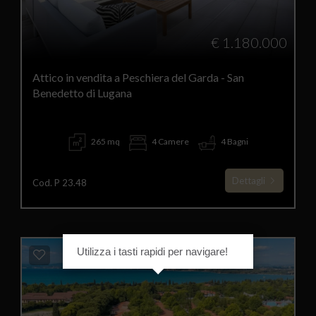
€ 1.180.000
Attico in vendita a Peschiera del Garda - San
Benedetto di Lugana
265 mq
4 Camere
4 Bagni
Dettagli
Cod. P 23.48
Utilizza i tasti rapidi per navigare!