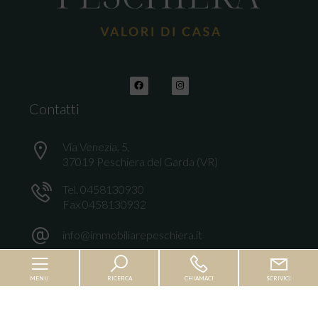
Contatti
Via Venezia, 5,
37019 Peschiera del Garda (VR)
Tel. 0458130930
Fax 0458130932
info@immobiliarepeschiera.it
MENU
RICERCA
CHIAMACI
SCRIVICI
Chi siamo