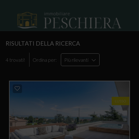
RISULTATI DELLA RICERCA
4 trovati!
Ordina per:
Più rilevanti
LUSSO