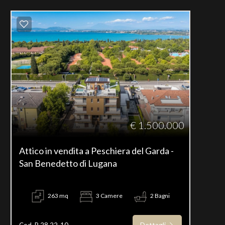
€ 1.500.000
Attico in vendita a Peschiera del Garda -
San Benedetto di Lugana
263 mq
3 Camere
2 Bagni
Dettagli
Cod. P 28.22-10