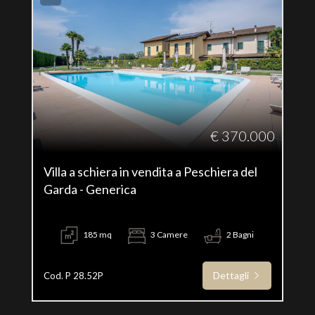
€ 370.000
Villa a schiera in vendita a Peschiera del
Garda - Generica
185 mq
3 Camere
2 Bagni
Dettagli
Cod. P 28.52P