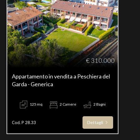
€ 310.000
Appartamento in vendita a Peschiera del
Garda - Generica
125 mq
2 Camere
2 Bagni
Dettagli
Cod. P 28.33