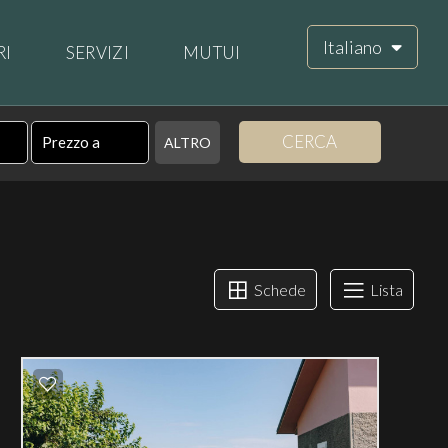
Italiano
RI
SERVIZI
MUTUI
CERCA
ALTRO
Schede
Lista