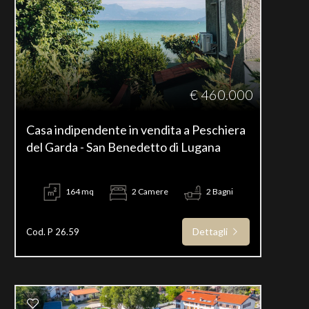
€ 460.000
Casa indipendente in vendita a Peschiera
del Garda - San Benedetto di Lugana
164 mq
2 Camere
2 Bagni
Dettagli
Cod. P 26.59