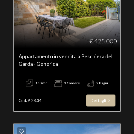
€ 425.000
Appartamento in vendita a Peschiera del
Garda - Generica
150 mq
3 Camere
2 Bagni
Dettagli
Cod. P 28.34