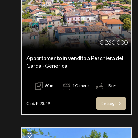
€ 260.000
Appartamento in vendita a Peschiera del
Garda - Generica
60 mq
1 Camere
1 Bagni
Dettagli
Cod. P 28.49