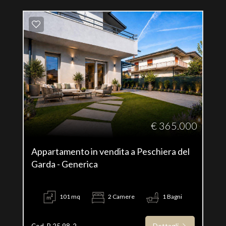
€ 365.000
Appartamento in vendita a Peschiera del
Garda - Generica
101 mq
2 Camere
1 Bagni
Dettagli
Cod. P 25.98-2