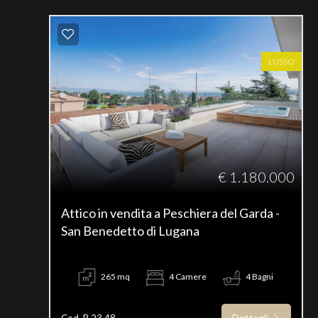
LUSSO
€ 1.180.000
Attico in vendita a Peschiera del Garda -
San Benedetto di Lugana
265 mq
4 Camere
4 Bagni
Dettagli
Cod. P 23.48