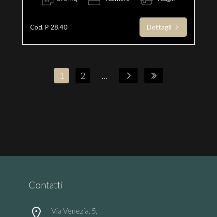
Dettagli
Cod. P 28.40
1
2
...
Contatti
Via Venezia, 5,