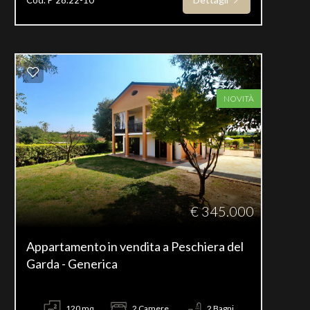
NOVITÀ
€ 345.000
Appartamento in vendita a Peschiera del
Garda - Generica
120 mq
2 Camere
2 Bagni