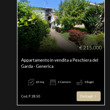
€ 215.000
Appartamento in vendita a Peschiera del
Garda - Generica
65 mq
1 Camere
1 Bagni
Dettagli
Cod. P 28.50