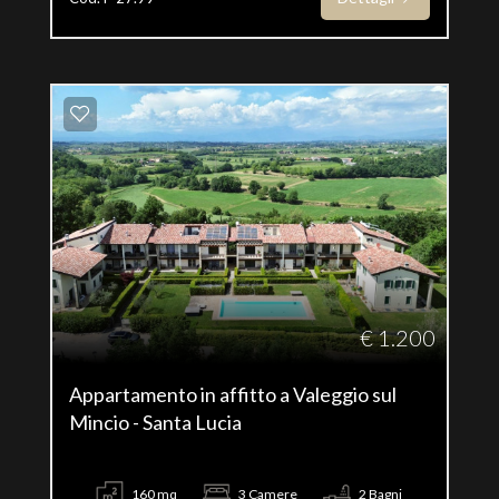
€ 1.200
Appartamento in affitto a Valeggio sul
Mincio - Santa Lucia
160 mq
3 Camere
2 Bagni