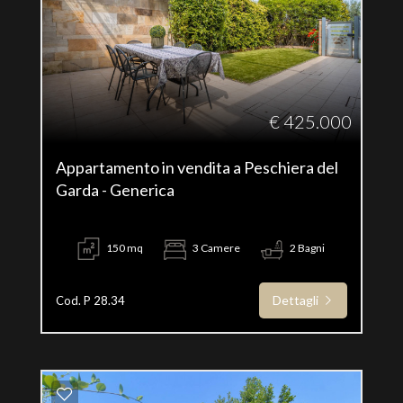
€ 425.000
Appartamento in vendita a Peschiera del
Garda - Generica
150 mq
3 Camere
2 Bagni
Dettagli
Cod. P 28.34