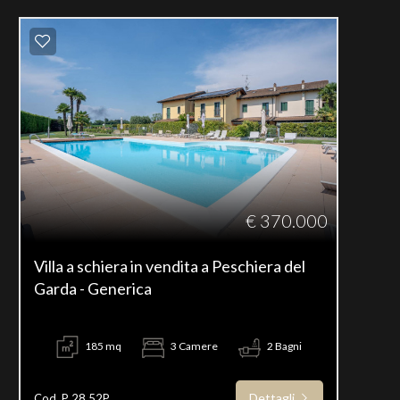
€ 370.000
Villa a schiera in vendita a Peschiera del
Garda - Generica
185 mq
3 Camere
2 Bagni
Dettagli
Cod. P 28.52P