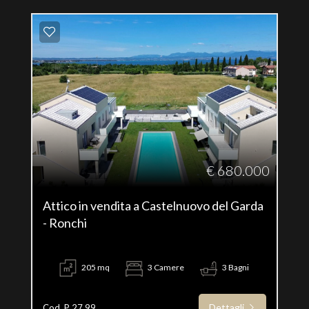
€ 680.000
Attico in vendita a Castelnuovo del Garda
- Ronchi
205 mq
3 Camere
3 Bagni
Dettagli
Cod. P 27.99