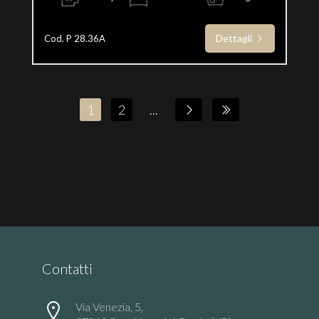
Dettagli
Cod. P 28.36A
1
2
...
Contatti
Via Venezia, 5,