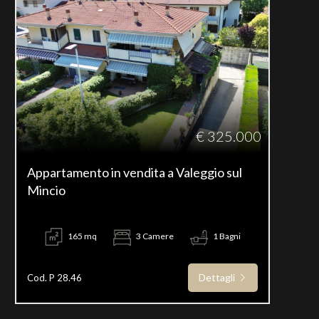
€ 325.000
Appartamento in vendita a Valeggio sul
Mincio
165 mq
3 Camere
1 Bagni
Dettagli
Cod. P 28.46