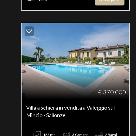
€ 370.000
Villa a schiera in vendita a Valeggio sul
Mincio - Salionze
185 mq
3 Camere
2 Bagni