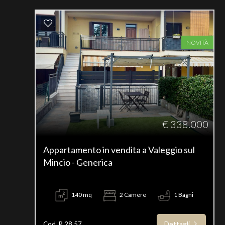
NOVITÀ
€ 338.000
Appartamento in vendita a Valeggio sul
Mincio - Generica
140 mq
2 Camere
1 Bagni
Dettagli
Cod. P 28.57