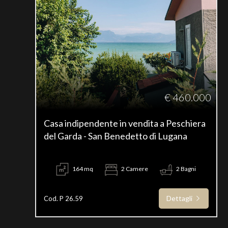
€ 460.000
Casa indipendente in vendita a Peschiera
del Garda - San Benedetto di Lugana
164 mq
2 Camere
2 Bagni
Dettagli
Cod. P 26.59