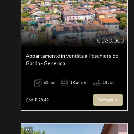
€ 260.000
Appartamento in vendita a Peschiera del
Garda - Generica
60 mq
1 Camere
1 Bagni
Dettagli
Cod. P 28.49