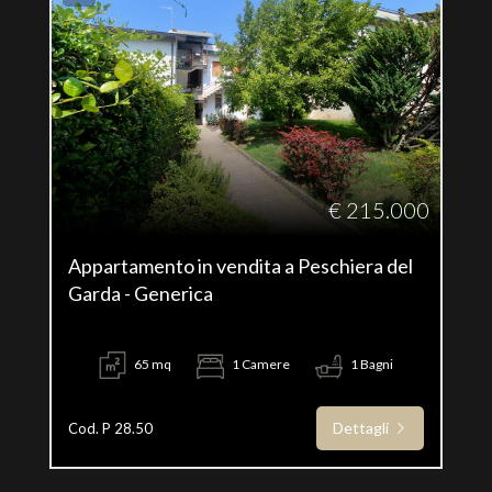
€ 215.000
Appartamento in vendita a Peschiera del
Garda - Generica
65 mq
1 Camere
1 Bagni
Dettagli
Cod. P 28.50