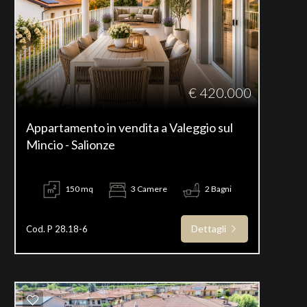
€ 420.000
Appartamento in vendita a Valeggio sul
Mincio - Salionze
150 mq
3 Camere
2 Bagni
Dettagli
Cod. P 28.18-6