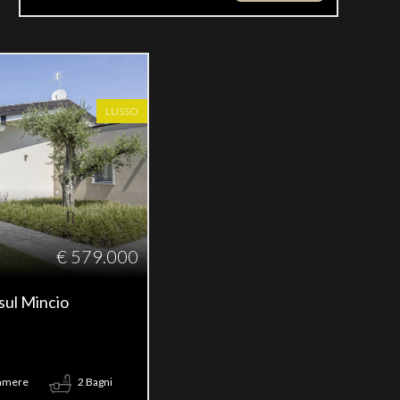
LUSSO
€ 579.000
 sul Mincio
amere
2 Bagni