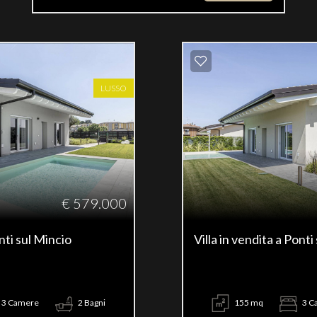
LUSSO
€ 579.000
onti sul Mincio
Villa in vendita a Ponti
3 Camere
2 Bagni
155 mq
3 C