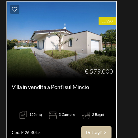
LUSSO
€ 579.000
Villa in vendita a Ponti sul Mincio
155 mq
3 Camere
2 Bagni
Dettagli
Cod. P 26.80 L5